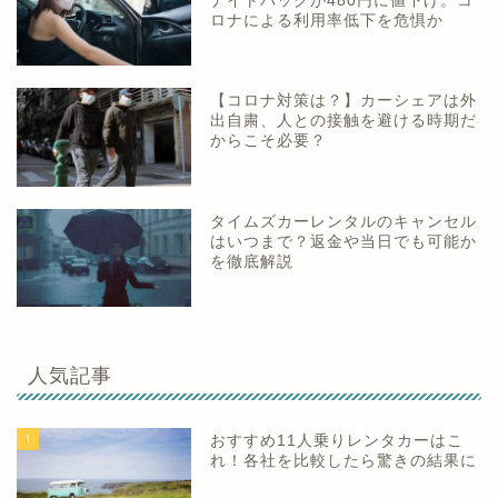
ナイトパックが480円に値下げ。コ
ロナによる利用率低下を危惧か
【コロナ対策は？】カーシェアは外
出自粛、人との接触を避ける時期だ
からこそ必要？
タイムズカーレンタルのキャンセル
はいつまで？返金や当日でも可能か
を徹底解説
人気記事
1
おすすめ11人乗りレンタカーはこ
れ！各社を比較したら驚きの結果に