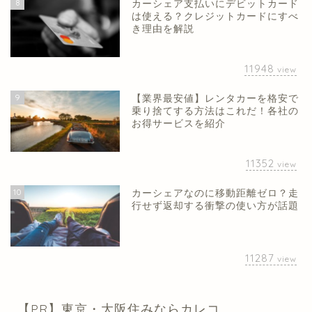
8
カーシェア支払いにデビットカード
は使える？クレジットカードにすべ
き理由を解説
11948
view
9
【業界最安値】レンタカーを格安で
乗り捨てする方法はこれだ！各社の
お得サービスを紹介
11352
view
10
カーシェアなのに移動距離ゼロ？走
行せず返却する衝撃の使い方が話題
11287
view
【PR】東京・大阪住みならカレコ