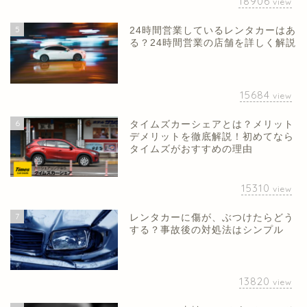
18906
view
5
24時間営業しているレンタカーはあ
る？24時間営業の店舗を詳しく解説
15684
view
6
タイムズカーシェアとは？メリット
デメリットを徹底解説！初めてなら
タイムズがおすすめの理由
15310
view
7
レンタカーに傷が、ぶつけたらどう
する？事故後の対処法はシンプル
13820
view