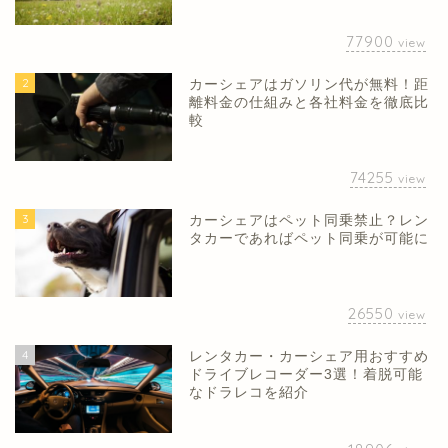
77900
view
2
カーシェアはガソリン代が無料！距
離料金の仕組みと各社料金を徹底比
較
74255
view
3
カーシェアはペット同乗禁止？レン
タカーであればペット同乗が可能に
26550
view
4
レンタカー・カーシェア用おすすめ
ドライブレコーダー3選！着脱可能
なドラレコを紹介