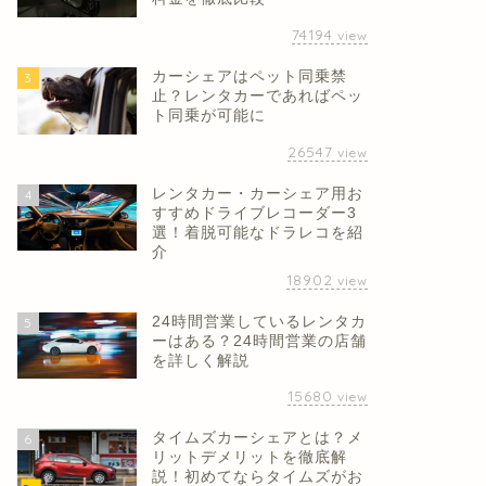
74194
view
カーシェアはペット同乗禁
3
止？レンタカーであればペッ
ト同乗が可能に
26547
view
レンタカー・カーシェア用お
4
すすめドライブレコーダー3
選！着脱可能なドラレコを紹
介
18902
view
24時間営業しているレンタカ
5
ーはある？24時間営業の店舗
を詳しく解説
15680
view
タイムズカーシェアとは？メ
6
リットデメリットを徹底解
説！初めてならタイムズがお