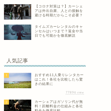
【コロナ対策は？】カーシェ
アは外出自粛、人との接触を
避ける時期だからこそ必要？
タイムズカーレンタルのキャ
ンセルはいつまで？返金や当
日でも可能かを徹底解説
人気記事
おすすめ11人乗りレンタカー
1
はこれ！各社を比較したら驚
きの結果に
77896
view
カーシェアはガソリン代が無
2
料！距離料金の仕組みと各社
料金を徹底比較