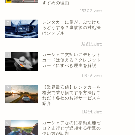
すすめの理由
15302
view
レンタカーに傷が、ぶつけた
7
らどうする？事故後の対処法
はシンプル
13817
view
カーシェア支払いにデビット
8
カードは使える？クレジット
カードにすべき理由を解説
11946
view
【業界最安値】レンタカーを
9
格安で乗り捨てする方法はこ
れだ！各社のお得サービスを
紹介
11344
view
カーシェアなのに移動距離ゼ
10
ロ？走行せず返却する衝撃の
使い方が話題