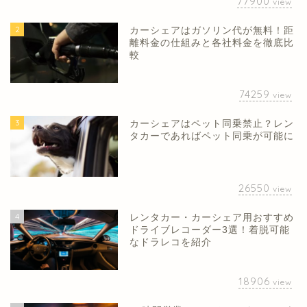
77900
view
2
カーシェアはガソリン代が無料！距
離料金の仕組みと各社料金を徹底比
較
74259
view
3
カーシェアはペット同乗禁止？レン
タカーであればペット同乗が可能に
26550
view
4
レンタカー・カーシェア用おすすめ
ドライブレコーダー3選！着脱可能
なドラレコを紹介
18906
view