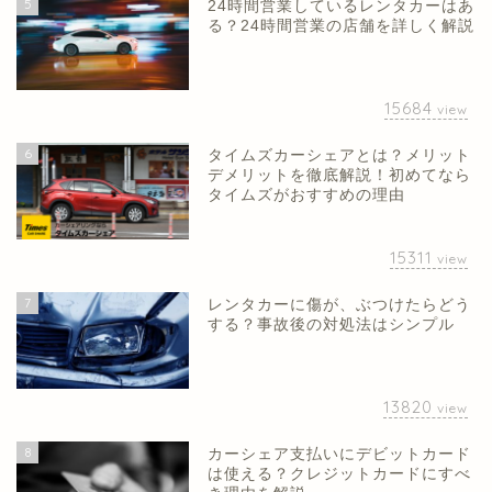
5
24時間営業しているレンタカーはあ
る？24時間営業の店舗を詳しく解説
15684
view
6
タイムズカーシェアとは？メリット
デメリットを徹底解説！初めてなら
タイムズがおすすめの理由
15311
view
7
レンタカーに傷が、ぶつけたらどう
する？事故後の対処法はシンプル
13820
view
8
カーシェア支払いにデビットカード
は使える？クレジットカードにすべ