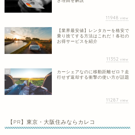
き理由を解説
11948
view
9
【業界最安値】レンタカーを格安で
乗り捨てする方法はこれだ！各社の
お得サービスを紹介
11352
view
10
カーシェアなのに移動距離ゼロ？走
行せず返却する衝撃の使い方が話題
11287
view
【PR】東京・大阪住みならカレコ