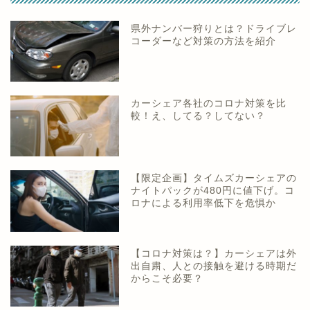
県外ナンバー狩りとは？ドライブレ
コーダーなど対策の方法を紹介
カーシェア各社のコロナ対策を比
較！え、してる？してない？
【限定企画】タイムズカーシェアの
ナイトパックが480円に値下げ。コ
ロナによる利用率低下を危惧か
【コロナ対策は？】カーシェアは外
出自粛、人との接触を避ける時期だ
からこそ必要？