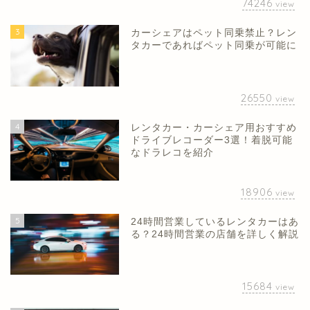
74246
view
3
カーシェアはペット同乗禁止？レン
タカーであればペット同乗が可能に
26550
view
4
レンタカー・カーシェア用おすすめ
ドライブレコーダー3選！着脱可能
なドラレコを紹介
18906
view
5
24時間営業しているレンタカーはあ
る？24時間営業の店舗を詳しく解説
15684
view