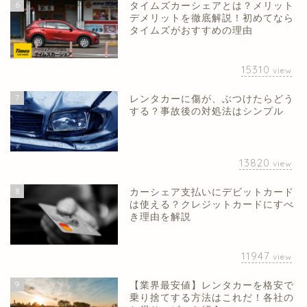
6
タイムズカーシェアとは？メリット
デメリットを徹底解説！初めてなら
タイムズがおすすめの理由
15310
view
7
レンタカーに傷が、ぶつけたらどう
する？事故後の対処法はシンプル
13820
view
8
カーシェア支払いにデビットカード
は使える？クレジットカードにすべ
き理由を解説
11947
view
9
【業界最安値】レンタカーを格安で
乗り捨てする方法はこれだ！各社の