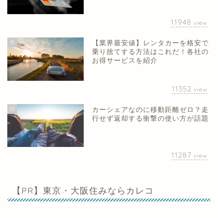
11948
view
9
【業界最安値】レンタカーを格安で
乗り捨てする方法はこれだ！各社の
お得サービスを紹介
11352
view
10
カーシェアなのに移動距離ゼロ？走
行せず返却する衝撃の使い方が話題
11287
view
【PR】東京・大阪住みならカレコ