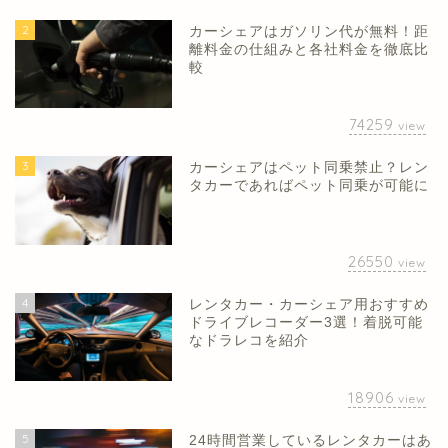
2
カーシェアはガソリン代が無料！距
離料金の仕組みと各社料金を徹底比
較
74259
view
3
カーシェアはペット同乗禁止？レン
タカーであればペット同乗が可能に
26550
view
4
レンタカー・カーシェア用おすすめ
ドライブレコーダー3選！着脱可能
なドラレコを紹介
18906
view
5
24時間営業しているレンタカーはあ