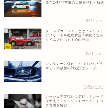
る？24時間営業の店舗を詳しく解説
15684
view
6
タイムズカーシェアとは？メリット
デメリットを徹底解説！初めてなら
タイムズがおすすめの理由
15311
view
7
レンタカーに傷が、ぶつけたらどう
する？事故後の対処法はシンプル
13820
view
8
カーシェア支払いにデビットカード
は使える？クレジットカードにすべ
き理由を解説