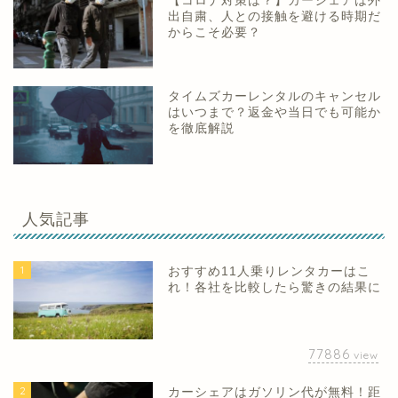
【コロナ対策は？】カーシェアは外
出自粛、人との接触を避ける時期だ
からこそ必要？
タイムズカーレンタルのキャンセル
はいつまで？返金や当日でも可能か
を徹底解説
人気記事
1
おすすめ11人乗りレンタカーはこ
れ！各社を比較したら驚きの結果に
77886
view
2
カーシェアはガソリン代が無料！距