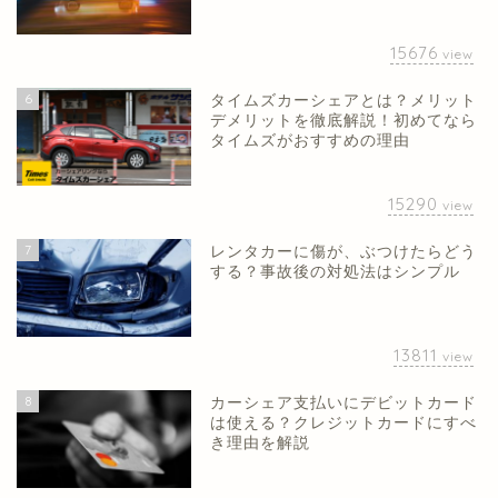
15676
view
6
タイムズカーシェアとは？メリット
デメリットを徹底解説！初めてなら
タイムズがおすすめの理由
15290
view
7
レンタカーに傷が、ぶつけたらどう
する？事故後の対処法はシンプル
13811
view
8
カーシェア支払いにデビットカード
は使える？クレジットカードにすべ
き理由を解説