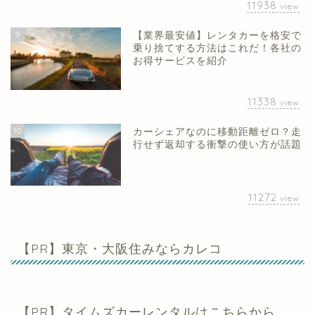
11938
view
9
【業界最安値】レンタカーを格安で
乗り捨てする方法はこれだ！各社の
お得サービスを紹介
11338
view
10
カーシェアなのに移動距離ゼロ？走
行せず返却する衝撃の使い方が話題
11272
view
【PR】東京・大阪住みならカレコ
【PR】タイムズカーレンタルはこちらから