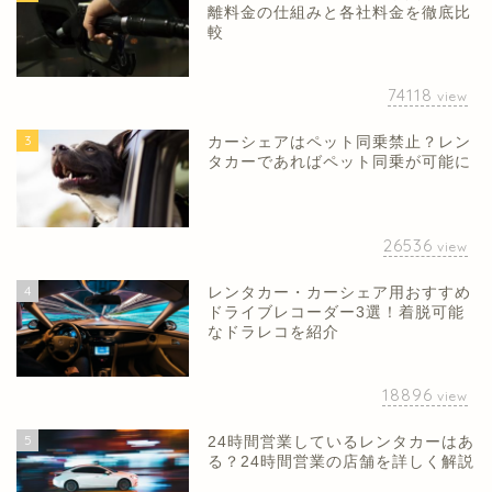
離料金の仕組みと各社料金を徹底比
較
74118
view
3
カーシェアはペット同乗禁止？レン
タカーであればペット同乗が可能に
26536
view
4
レンタカー・カーシェア用おすすめ
ドライブレコーダー3選！着脱可能
なドラレコを紹介
18896
view
5
24時間営業しているレンタカーはあ
る？24時間営業の店舗を詳しく解説