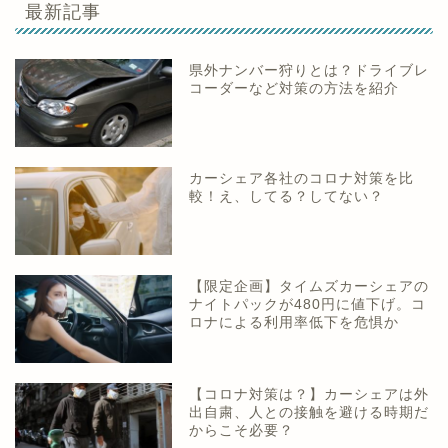
最新記事
県外ナンバー狩りとは？ドライブレ
コーダーなど対策の方法を紹介
カーシェア各社のコロナ対策を比
較！え、してる？してない？
【限定企画】タイムズカーシェアの
ナイトパックが480円に値下げ。コ
ロナによる利用率低下を危惧か
【コロナ対策は？】カーシェアは外
出自粛、人との接触を避ける時期だ
からこそ必要？