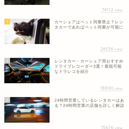
74112
view
3
カーシェアはペット同乗禁止？レン
タカーであればペット同乗が可能に
26536
view
4
レンタカー・カーシェア用おすすめ
ドライブレコーダー3選！着脱可能
なドラレコを紹介
18896
view
5
24時間営業しているレンタカーはあ
る？24時間営業の店舗を詳しく解説
15676
view