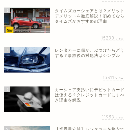
6
タイムズカーシェアとは？メリット
デメリットを徹底解説！初めてなら
タイムズがおすすめの理由
15290
view
7
レンタカーに傷が、ぶつけたらどう
する？事故後の対処法はシンプル
13811
view
8
カーシェア支払いにデビットカード
は使える？クレジットカードにすべ
き理由を解説
11938
view
9
【業界最安値】レンタカーを格安で