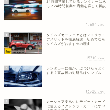
5
24時間営業しているレンタカーはあ
る？24時間営業の店舗を詳しく解説
15684
view
6
タイムズカーシェアとは？メリット
デメリットを徹底解説！初めてなら
タイムズがおすすめの理由
15310
view
7
レンタカーに傷が、ぶつけたらどう
する？事故後の対処法はシンプル
13820
view
8
カーシェア支払いにデビットカード
は使える？クレジットカードにすべ