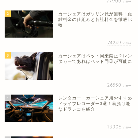
77900
view
2
カーシェアはガソリン代が無料！距
離料金の仕組みと各社料金を徹底比
較
74249
view
3
カーシェアはペット同乗禁止？レン
タカーであればペット同乗が可能に
26550
view
4
レンタカー・カーシェア用おすすめ
ドライブレコーダー3選！着脱可能
なドラレコを紹介
18906
view