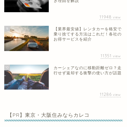
き理由を解説
11948
view
9
【業界最安値】レンタカーを格安で
乗り捨てする方法はこれだ！各社の
お得サービスを紹介
11351
view
10
カーシェアなのに移動距離ゼロ？走
行せず返却する衝撃の使い方が話題
11286
view
【PR】東京・大阪住みならカレコ