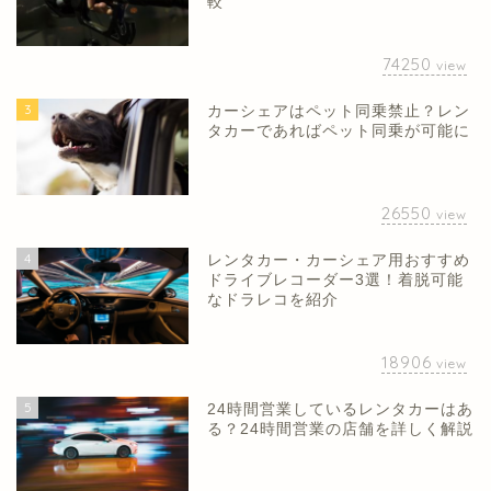
較
74250
view
3
カーシェアはペット同乗禁止？レン
タカーであればペット同乗が可能に
26550
view
4
レンタカー・カーシェア用おすすめ
ドライブレコーダー3選！着脱可能
なドラレコを紹介
18906
view
5
24時間営業しているレンタカーはあ
る？24時間営業の店舗を詳しく解説