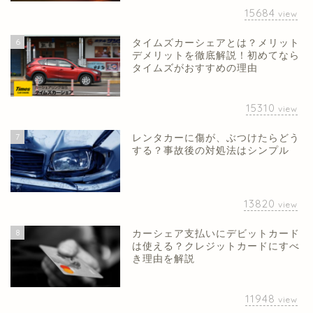
15684
view
6
タイムズカーシェアとは？メリット
デメリットを徹底解説！初めてなら
タイムズがおすすめの理由
15310
view
7
レンタカーに傷が、ぶつけたらどう
する？事故後の対処法はシンプル
13820
view
8
カーシェア支払いにデビットカード
は使える？クレジットカードにすべ
き理由を解説
11948
view