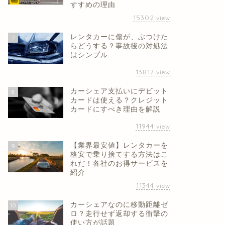
すすめの理由
15302
view
レンタカーに傷が、ぶつけた
7
らどうする？事故後の対処法
はシンプル
13817
view
カーシェア支払いにデビット
8
カードは使える？クレジット
カードにすべき理由を解説
11944
view
【業界最安値】レンタカーを
9
格安で乗り捨てする方法はこ
れだ！各社のお得サービスを
紹介
11344
view
カーシェアなのに移動距離ゼ
10
ロ？走行せず返却する衝撃の
使い方が話題