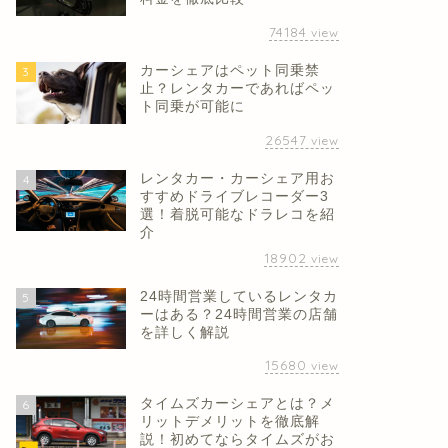
74184
view
カーシェアはペット同乗禁
3
止？レンタカーであればペッ
ト同乗が可能に
26547
view
レンタカー・カーシェア用お
4
すすめドライブレコーダー3
選！着脱可能なドラレコを紹
介
18902
view
24時間営業しているレンタカ
5
ーはある？24時間営業の店舗
を詳しく解説
15680
view
タイムズカーシェアとは？メ
6
リットデメリットを徹底解
説！初めてならタイムズがお