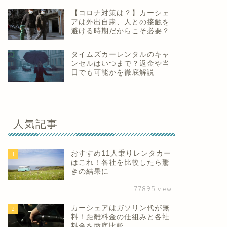
【コロナ対策は？】カーシェ
アは外出自粛、人との接触を
避ける時期だからこそ必要？
タイムズカーレンタルのキャ
ンセルはいつまで？返金や当
日でも可能かを徹底解説
人気記事
おすすめ11人乗りレンタカー
1
はこれ！各社を比較したら驚
きの結果に
77895
view
カーシェアはガソリン代が無
2
料！距離料金の仕組みと各社
料金を徹底比較