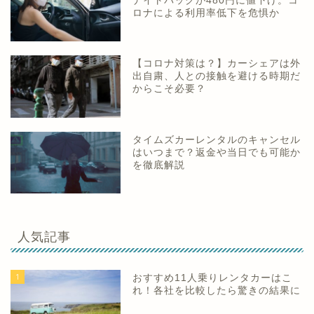
ナイトパックが480円に値下げ。コ
ロナによる利用率低下を危惧か
【コロナ対策は？】カーシェアは外
出自粛、人との接触を避ける時期だ
からこそ必要？
タイムズカーレンタルのキャンセル
はいつまで？返金や当日でも可能か
を徹底解説
人気記事
1
おすすめ11人乗りレンタカーはこ
れ！各社を比較したら驚きの結果に