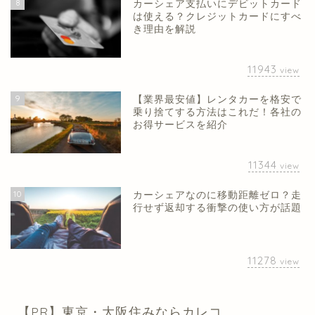
8
カーシェア支払いにデビットカード
は使える？クレジットカードにすべ
き理由を解説
11943
view
9
【業界最安値】レンタカーを格安で
乗り捨てする方法はこれだ！各社の
お得サービスを紹介
11344
view
10
カーシェアなのに移動距離ゼロ？走
行せず返却する衝撃の使い方が話題
11278
view
【PR】東京・大阪住みならカレコ