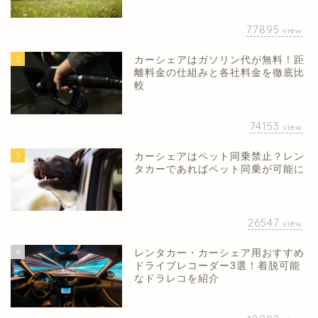
77895
view
2
カーシェアはガソリン代が無料！距
離料金の仕組みと各社料金を徹底比
較
74153
view
3
カーシェアはペット同乗禁止？レン
タカーであればペット同乗が可能に
26547
view
4
レンタカー・カーシェア用おすすめ
ドライブレコーダー3選！着脱可能
なドラレコを紹介