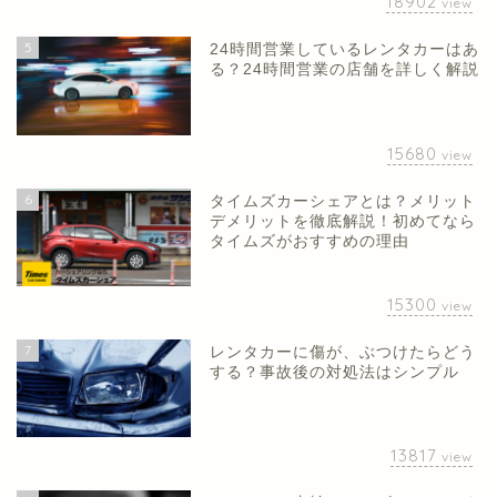
18902
view
5
24時間営業しているレンタカーはあ
る？24時間営業の店舗を詳しく解説
15680
view
6
タイムズカーシェアとは？メリット
デメリットを徹底解説！初めてなら
タイムズがおすすめの理由
15300
view
7
レンタカーに傷が、ぶつけたらどう
する？事故後の対処法はシンプル
13817
view