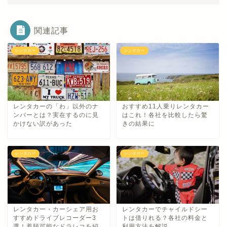
関連記事
レンタカー
レンタカー
レンタカーの「わ」以外のナ
おすすめ11人乗りレンタカー
ンバーとは？実在するのに見
はこれ！各社を比較したら驚
かけない訳があった
きの結果に
レンタカー
レンタカー
レンタカー・カーシェア用お
レンタカーでチャイルドシー
すすめドライブレコーダー3
トは借りれる？各社の料金と
選！着脱可能なドラレコを紹
利用方法を解説