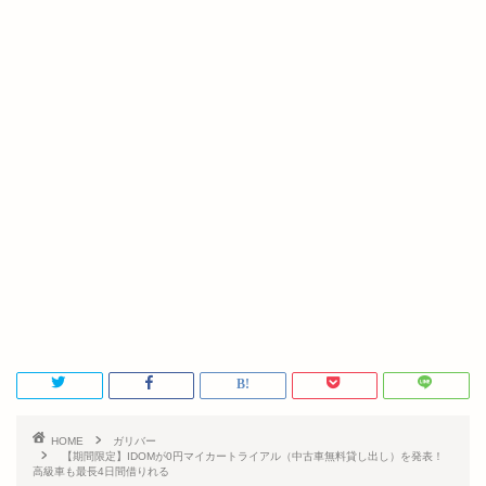
HOME
ガリバー
【期間限定】IDOMが0円マイカートライアル（中古車無料貸し出し）を発表！
高級車も最長4日間借りれる