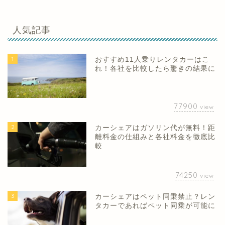
人気記事
1
おすすめ11人乗りレンタカーはこ
れ！各社を比較したら驚きの結果に
77900
view
2
カーシェアはガソリン代が無料！距
離料金の仕組みと各社料金を徹底比
較
74250
view
3
カーシェアはペット同乗禁止？レン
タカーであればペット同乗が可能に