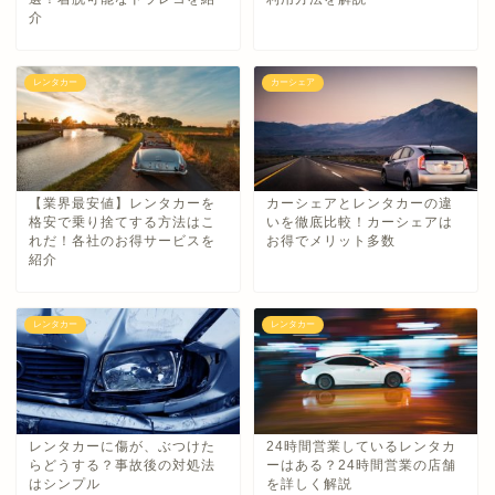
介
レンタカー
カーシェア
【業界最安値】レンタカーを
カーシェアとレンタカーの違
格安で乗り捨てする方法はこ
いを徹底比較！カーシェアは
れだ！各社のお得サービスを
お得でメリット多数
紹介
レンタカー
レンタカー
レンタカーに傷が、ぶつけた
24時間営業しているレンタカ
らどうする？事故後の対処法
ーはある？24時間営業の店舗
はシンプル
を詳しく解説