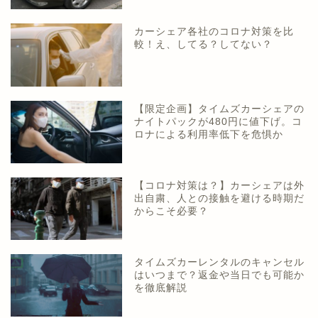
カーシェア各社のコロナ対策を比
較！え、してる？してない？
【限定企画】タイムズカーシェアの
ナイトパックが480円に値下げ。コ
ロナによる利用率低下を危惧か
【コロナ対策は？】カーシェアは外
出自粛、人との接触を避ける時期だ
からこそ必要？
タイムズカーレンタルのキャンセル
はいつまで？返金や当日でも可能か
を徹底解説