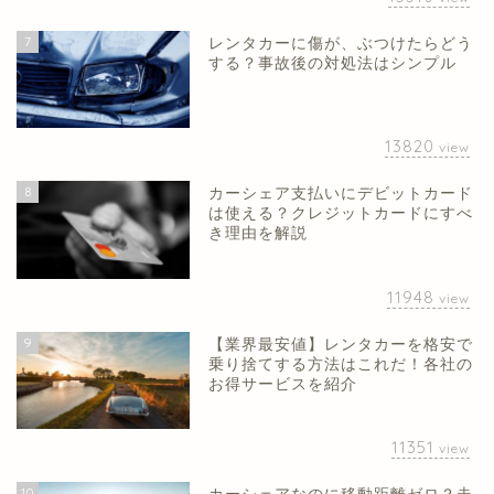
7
レンタカーに傷が、ぶつけたらどう
する？事故後の対処法はシンプル
13820
view
8
カーシェア支払いにデビットカード
は使える？クレジットカードにすべ
き理由を解説
11948
view
9
【業界最安値】レンタカーを格安で
乗り捨てする方法はこれだ！各社の
お得サービスを紹介
11351
view
10