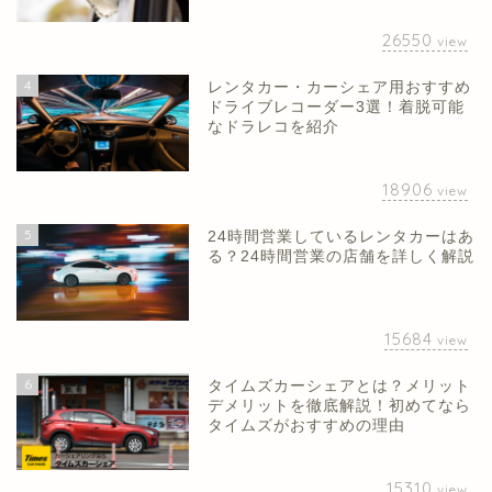
26550
view
4
レンタカー・カーシェア用おすすめ
ドライブレコーダー3選！着脱可能
なドラレコを紹介
18906
view
5
24時間営業しているレンタカーはあ
る？24時間営業の店舗を詳しく解説
15684
view
6
タイムズカーシェアとは？メリット
デメリットを徹底解説！初めてなら
タイムズがおすすめの理由
15310
view