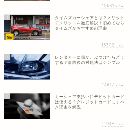
15681
view
6
タイムズカーシェアとは？メリット
デメリットを徹底解説！初めてなら
タイムズがおすすめの理由
15302
view
7
レンタカーに傷が、ぶつけたらどう
する？事故後の対処法はシンプル
13817
view
8
カーシェア支払いにデビットカード
は使える？クレジットカードにすべ
き理由を解説
11946
view