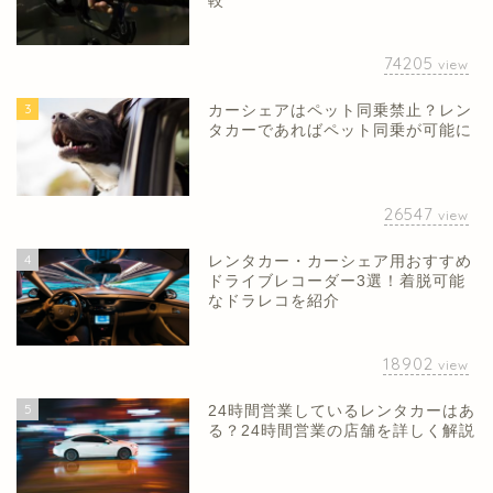
較
74205
view
3
カーシェアはペット同乗禁止？レン
タカーであればペット同乗が可能に
26547
view
4
レンタカー・カーシェア用おすすめ
ドライブレコーダー3選！着脱可能
なドラレコを紹介
18902
view
5
24時間営業しているレンタカーはあ
る？24時間営業の店舗を詳しく解説