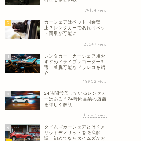
74194
view
カーシェアはペット同乗禁
3
止？レンタカーであればペッ
ト同乗が可能に
26547
view
レンタカー・カーシェア用お
4
すすめドライブレコーダー3
選！着脱可能なドラレコを紹
介
18902
view
24時間営業しているレンタカ
5
ーはある？24時間営業の店舗
を詳しく解説
15680
view
タイムズカーシェアとは？メ
6
リットデメリットを徹底解
説！初めてならタイムズがお