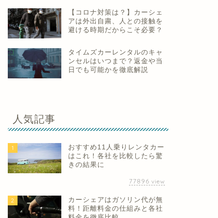
【コロナ対策は？】カーシェ
アは外出自粛、人との接触を
避ける時期だからこそ必要？
タイムズカーレンタルのキャ
ンセルはいつまで？返金や当
日でも可能かを徹底解説
人気記事
おすすめ11人乗りレンタカー
1
はこれ！各社を比較したら驚
きの結果に
77896
view
カーシェアはガソリン代が無
2
料！距離料金の仕組みと各社
料金を徹底比較