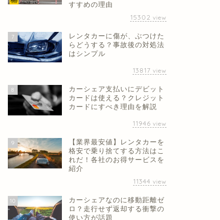
すすめの理由
15302
view
レンタカーに傷が、ぶつけた
7
らどうする？事故後の対処法
はシンプル
13817
view
カーシェア支払いにデビット
8
カードは使える？クレジット
カードにすべき理由を解説
11946
view
【業界最安値】レンタカーを
9
格安で乗り捨てする方法はこ
れだ！各社のお得サービスを
紹介
11344
view
カーシェアなのに移動距離ゼ
10
ロ？走行せず返却する衝撃の
使い方が話題