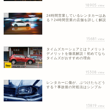
18905
view
5
24時間営業しているレンタカーはあ
る？24時間営業の店舗を詳しく解説
15681
view
6
タイムズカーシェアとは？メリット
デメリットを徹底解説！初めてなら
タイムズがおすすめの理由
15308
view
7
レンタカーに傷が、ぶつけたらどう
する？事故後の対処法はシンプル
13819
view