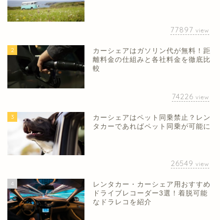
77897
view
2
カーシェアはガソリン代が無料！距
離料金の仕組みと各社料金を徹底比
較
74226
view
3
カーシェアはペット同乗禁止？レン
タカーであればペット同乗が可能に
26549
view
4
レンタカー・カーシェア用おすすめ
ドライブレコーダー3選！着脱可能
なドラレコを紹介