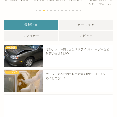
..
ンタカーやカーシェ...
最新記事
カーシェア
レンタカー
レビュー
車の知識
県外ナンバー狩りとは？ドライブレコーダーなど
対策の方法を紹介
カーシェア
カーシェア各社のコロナ対策を比較！え、して
る？してない？