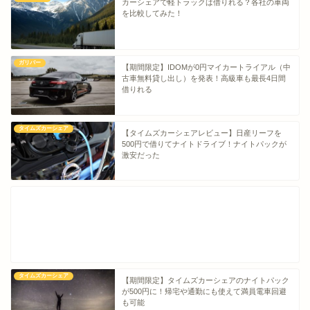
カーシェアで軽トラックは借りれる？各社の車両
を比較してみた！
ガリバー
【期間限定】IDOMが0円マイカートライアル（中
古車無料貸し出し）を発表！高級車も最長4日間
借りれる
タイムズカーシェア
【タイムズカーシェアレビュー】日産リーフを
500円で借りてナイトドライブ！ナイトパックが
激安だった
タイムズカーシェア
【期間限定】タイムズカーシェアのナイトパック
が500円に！帰宅や通勤にも使えて満員電車回避
も可能