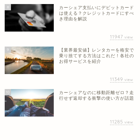
8
カーシェア支払いにデビットカード
は使える？クレジットカードにすべ
き理由を解説
11947
view
9
【業界最安値】レンタカーを格安で
乗り捨てする方法はこれだ！各社の
お得サービスを紹介
11349
view
10
カーシェアなのに移動距離ゼロ？走
行せず返却する衝撃の使い方が話題
11285
view