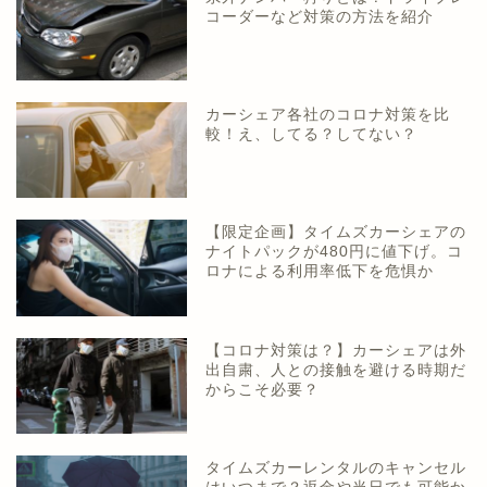
コーダーなど対策の方法を紹介
カーシェア各社のコロナ対策を比
較！え、してる？してない？
【限定企画】タイムズカーシェアの
ナイトパックが480円に値下げ。コ
ロナによる利用率低下を危惧か
【コロナ対策は？】カーシェアは外
出自粛、人との接触を避ける時期だ
からこそ必要？
タイムズカーレンタルのキャンセル