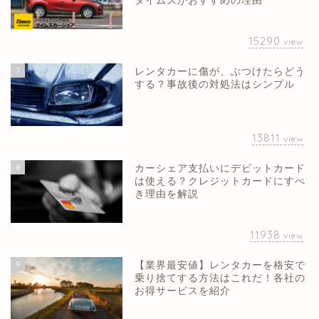
タイムズがおすすめの理由
15290
view
7
レンタカーに傷が、ぶつけたらどう
する？事故後の対処法はシンプル
13811
view
8
カーシェア支払いにデビットカード
は使える？クレジットカードにすべ
き理由を解説
11938
view
9
【業界最安値】レンタカーを格安で
乗り捨てする方法はこれだ！各社の
お得サービスを紹介