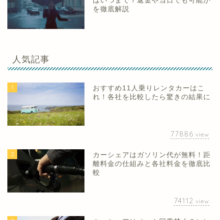
はいつまで？返金や当日でも可能か
を徹底解説
人気記事
1
おすすめ11人乗りレンタカーはこ
れ！各社を比較したら驚きの結果に
77886
view
2
カーシェアはガソリン代が無料！距
離料金の仕組みと各社料金を徹底比
較
74112
view