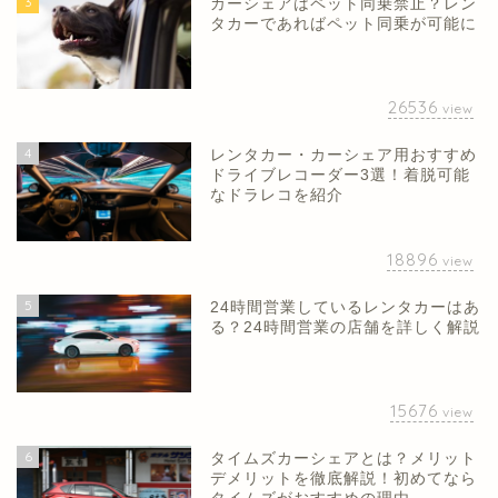
3
カーシェアはペット同乗禁止？レン
タカーであればペット同乗が可能に
26536
view
4
レンタカー・カーシェア用おすすめ
ドライブレコーダー3選！着脱可能
なドラレコを紹介
18896
view
5
24時間営業しているレンタカーはあ
る？24時間営業の店舗を詳しく解説
15676
view
6
タイムズカーシェアとは？メリット
デメリットを徹底解説！初めてなら