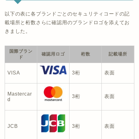
以下の表に各ブランドごとのセキュリティコードの記
載場所と桁数さらに確認用のブランドロゴを添えてお
きました。
国際ブラン
確認用ロゴ
桁数
記載場所
ド
VISA
3桁
表面
Mastercar
3桁
表面
d
JCB
3桁
表面