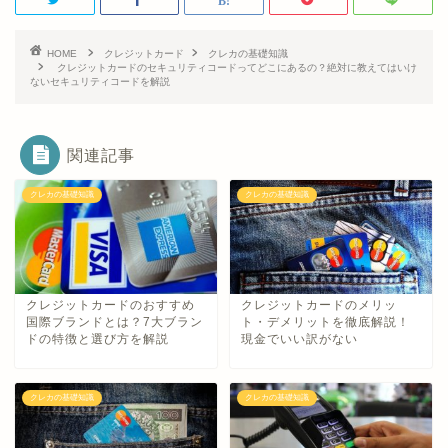
HOME
クレジットカード
クレカの基礎知識
クレジットカードのセキュリティコードってどこにあるの？絶対に教えてはいけ
ないセキュリティコードを解説
関連記事
クレカの基礎知識
クレカの基礎知識
クレジットカードのおすすめ
クレジットカードのメリッ
国際ブランドとは？7大ブラン
ト・デメリットを徹底解説！
ドの特徴と選び方を解説
現金でいい訳がない
クレカの基礎知識
クレカの基礎知識