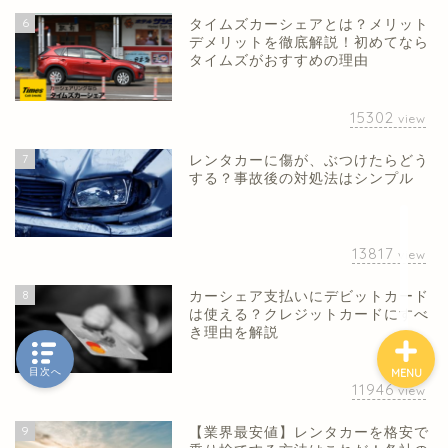
6
タイムズカーシェアとは？メリット
デメリットを徹底解説！初めてなら
タイムズがおすすめの理由
ホーム
15302
view
カーシェア
7
レンタカーに傷が、ぶつけたらどう
する？事故後の対処法はシンプル
レンタカー
クレジットカード
13817
view
8
カーシェア支払いにデビットカード
は使える？クレジットカードにすべ
き理由を解説
目次へ
MENU
11946
view
9
【業界最安値】レンタカーを格安で