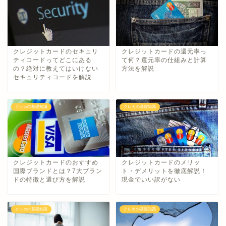
クレジットカードのセキュリ
クレジットカードの還元率っ
ティコードってどこにある
て何？還元率の仕組みと計算
の？絶対に教えてはいけない
方法を解説
セキュリティコードを解説
クレカの基礎知識
クレカの基礎知識
クレジットカードのおすすめ
クレジットカードのメリッ
国際ブランドとは？7大ブラン
ト・デメリットを徹底解説！
ドの特徴と選び方を解説
現金でいい訳がない
クレカの基礎知識
クレカの基礎知識