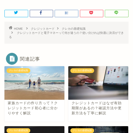
HOME
クレジットカード
クレカの基礎知識
クレジットカードと電子マネーって何が違うの？使い分ければ快適に決済ができ
る
関連記事
クレカの基礎知識
クレカの基礎知識
家族カードの作り方って？ク
クレジットカードはなぜ有効
レジットカード初心者に分か
期限があるの？確認方法や更
りやすく解説
新方法を丁寧に解説
クレカの基礎知識
クレカの基礎知識