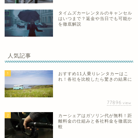
タイムズカーレンタルのキャンセル
はいつまで？返金や当日でも可能か
を徹底解説
人気記事
1
おすすめ11人乗りレンタカーはこ
れ！各社を比較したら驚きの結果に
77896
view
2
カーシェアはガソリン代が無料！距
離料金の仕組みと各社料金を徹底比
較