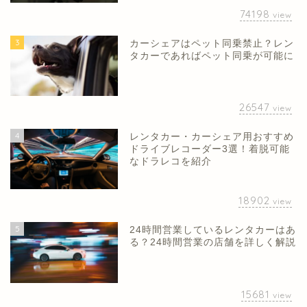
74198
view
3
カーシェアはペット同乗禁止？レン
タカーであればペット同乗が可能に
26547
view
4
レンタカー・カーシェア用おすすめ
ドライブレコーダー3選！着脱可能
なドラレコを紹介
18902
view
5
24時間営業しているレンタカーはあ
る？24時間営業の店舗を詳しく解説
15681
view